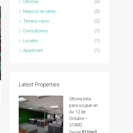
Oficinas
(3)
Negocio en venta
(3)
Terreno vacio
(2)
Consultorios
(1)
Locales
(1)
Apartment
(1)
Latest Properties
Oficina lista
para ocupar en
Av. 12 de
Octubre –
310M2
Desde
$12/m2