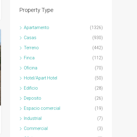
Property Type
Apartamento
(1326)
Casas
(930)
Terreno
(442)
Finca
(112)
Oficina
(70)
Hotel/Apart Hotel
(50)
Edificio
(28)
Deposito
(26)
Espacio comercial
(19)
Industrial
(7)
Commercial
(3)