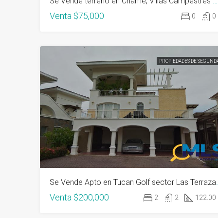
Se Vende terreno en Chame, Villas Campestres El Sol 1607 m2
Venta
$75,000
0
0
PROPIEDADES DE SEGUND
Se Vende Apto en Tucan Go
Venta
$200,000
2
2
122.00