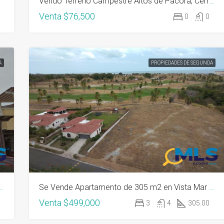
Vendo Terreno Campestre Altos de Pacora, Cerro Azul 1 hectárea lotificable
Venta
$76,500
0
0
A
PROPIEDADES DE SEGUNDA
lf sector Las Terrazas 2 hab 2 b 122 m2
Se Vende Apartamento de 305 m2 en Vista Mar Golf, full extras 3h, 3b, CBR
Venta
$499,000
3
4
305.00