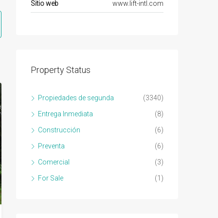
Sitio web
www.lift-intl.com
Property Status
Propiedades de segunda
(3340)
Entrega Inmediata
(8)
Construcción
(6)
Preventa
(6)
Comercial
(3)
For Sale
(1)