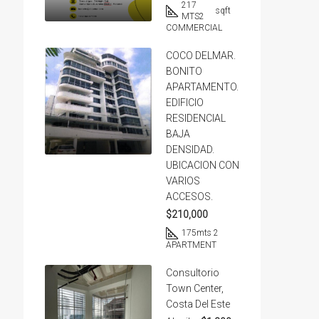
217
sqft
MTS2
COMMERCIAL
COCO DELMAR.
BONITO
APARTAMENTO.
EDIFICIO
RESIDENCIAL
BAJA
DENSIDAD.
UBICACION CON
VARIOS
ACCESOS.
$210,000
175
mts 2
APARTMENT
Consultorio
Town Center,
Costa Del Este