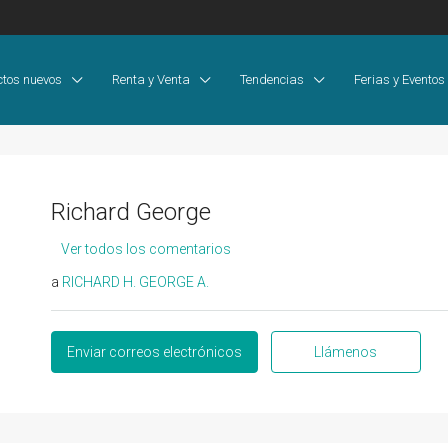
ctos nuevos
Renta y Venta
Tendencias
Ferias y Eventos
Richard George
Ver todos los comentarios
a
RICHARD H. GEORGE A.
Enviar correos electrónicos
Llámenos