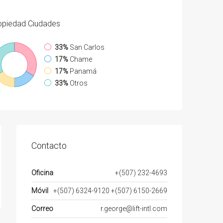
opiedad
Ciudades
33%
San Carlos
17%
Chame
17%
Panamá
33%
Otros
Contacto
Oficina
+(507) 232-4693
Móvil
+(507) 6324-9120 +(507) 6150-2669
Correo
r.george@lift-intl.com