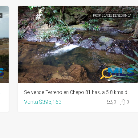
A
PROPIEDADES DE SEGUNDA
 hab, CBE independiente
Se vende Terreno en Chepo 81 has, a 5.8 kms de Unicito, 80% rastrojo
Venta
$395,163
0
0