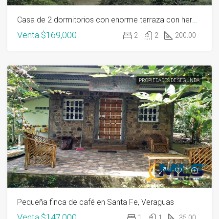
Casa de 2 dormitorios con enorme terraza con hermosas vistas
Venta
$169,000
2
2
200.00
PROPIEDADES DE SEGUNDA
Pequeña finca de café en Santa Fe, Veraguas
Venta
$147,000
1
1
35.00