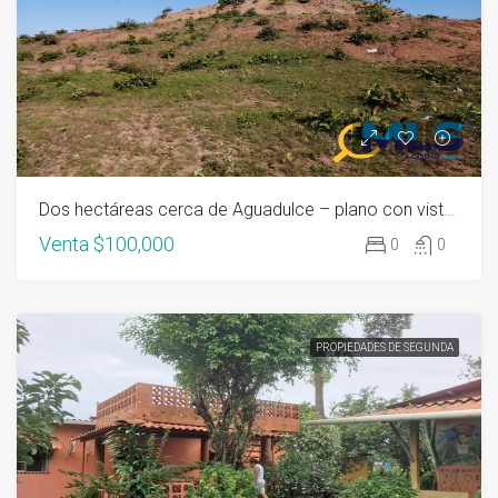
Dos hectáreas cerca de Aguadulce – plano con vista, pozo y electricitad
Venta
$100,000
0
0
PROPIEDADES DE SEGUNDA