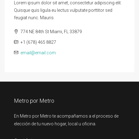
Lorem ipsum dolor sit amet, consectetur adipiscing elit.
Quisque quis ligula eu lectus vulputate porttitor sed
feugiat nunc. Mauris
774 NE 84th St Miami, FL 33879
+1 (678) 465 8827
email@email.com
Metro por Metro
En Metro por Metro te acompañamos a el proceso de
elección de tu nuevo hogar, local u oficina.