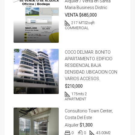
Alquiler / Venta en Santa
Maria Business Distric
VENTA $685,000
217 MTS2
sqft
COMMERCIAL
COCO DELMAR. BONITO
APARTAMENTO. EDIFICIO
RESIDENCIAL BAJA
DENSIDAD. UBICACION CON
VARIOS ACCESOS.
$210,000
175
mts 2
APARTMENT
Consultorio Town Center,
Costa Del Este
Alquiler
$1,300
0
0
43.00
M2