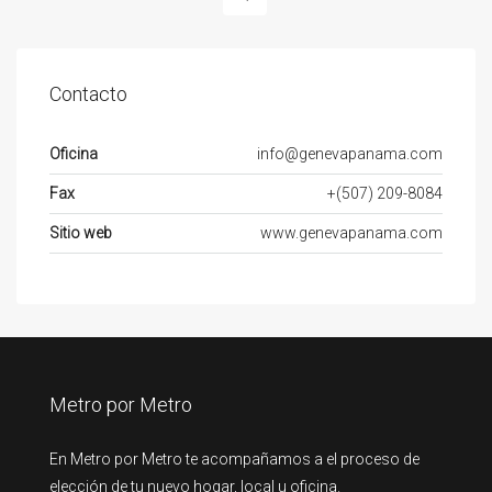
Contacto
Oficina
info@genevapanama.com
Fax
+(507) 209-8084
Sitio web
www.genevapanama.com
Metro por Metro
En Metro por Metro te acompañamos a el proceso de
elección de tu nuevo hogar, local u oficina.